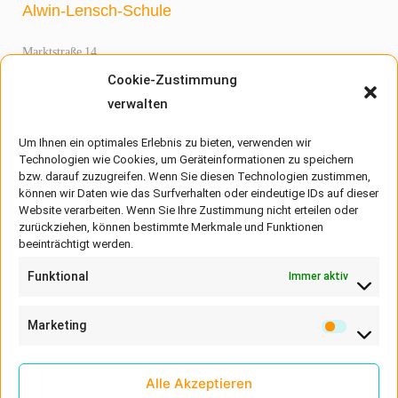
Alwin-Lensch-Schule
Marktstraße 14
25899 Niebüll
Cookie-Zustimmung
Telefon:
04661 960510
(Sekretariat)
verwalten
Telefax:
04661 960520
Um Ihnen ein optimales Erlebnis zu bieten, verwenden wir
Technologien wie Cookies, um Geräteinformationen zu speichern
bzw. darauf zuzugreifen. Wenn Sie diesen Technologien zustimmen,
können wir Daten wie das Surfverhalten oder eindeutige IDs auf dieser
Unsere Schule
Website verarbeiten. Wenn Sie Ihre Zustimmung nicht erteilen oder
zurückziehen, können bestimmte Merkmale und Funktionen
Alwin Julius Lensch
OGS
beeinträchtigt werden.
Schulalltag
DAZ-Zentrum
Funktional
Immer aktiv
Klassen
Projekte
Unsere Schulhöfe
Marketing
Schulwegeplan
Alle Akzeptieren