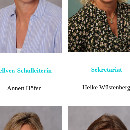
Sekretariat
ellver.
Schulleiterin
Heike Wüstenber
Annett Höfer