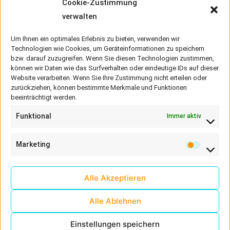
Cookie-Zustimmung
Telefon:
04661 960510
(Sekretariat)
verwalten
Telefax:
04661 960520
Um Ihnen ein optimales Erlebnis zu bieten, verwenden wir
Technologien wie Cookies, um Geräteinformationen zu speichern
bzw. darauf zuzugreifen. Wenn Sie diesen Technologien zustimmen,
können wir Daten wie das Surfverhalten oder eindeutige IDs auf dieser
Unsere Schule
Website verarbeiten. Wenn Sie Ihre Zustimmung nicht erteilen oder
zurückziehen, können bestimmte Merkmale und Funktionen
Alwin Julius Lensch
OGS
beeinträchtigt werden.
Schulalltag
DAZ-Zentrum
Funktional
Immer aktiv
Klassen
Projekte
Unsere Schulhöfe
Marketing
Schulwegeplan
Alle Akzeptieren
Unterricht
Alle Ablehnen
Unterricht und Pausenzeiten
Einstellungen speichern