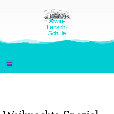
Alwin-
Lensch-
Schule