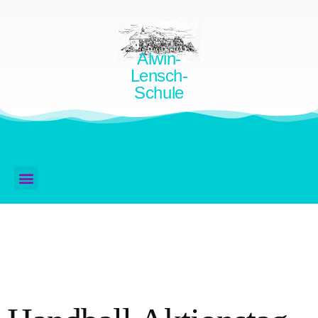
Alwin-
Lensch-
Schule