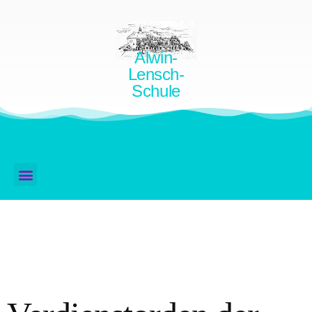
Alwin-
Lensch-
Schule