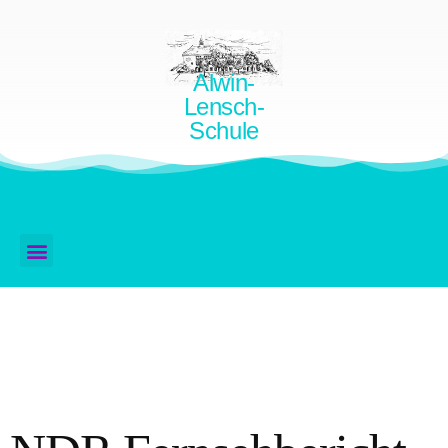
Alwin-
Lensch-
Schule