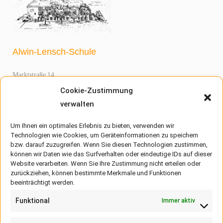
Alwin-Lensch-Schule
Marktstraße 14
25899 Niebüll
Cookie-Zustimmung
Telefon:
04661 960510
(Sekretariat)
verwalten
Telefax:
04661 960520
Um Ihnen ein optimales Erlebnis zu bieten, verwenden wir
Technologien wie Cookies, um Geräteinformationen zu speichern
bzw. darauf zuzugreifen. Wenn Sie diesen Technologien zustimmen,
können wir Daten wie das Surfverhalten oder eindeutige IDs auf dieser
Unsere Schule
Website verarbeiten. Wenn Sie Ihre Zustimmung nicht erteilen oder
zurückziehen, können bestimmte Merkmale und Funktionen
Alwin Julius Lensch
OGS
beeinträchtigt werden.
Schulalltag
DAZ-Zentrum
Funktional
Immer aktiv
Klassen
Projekte
Unsere Schulhöfe